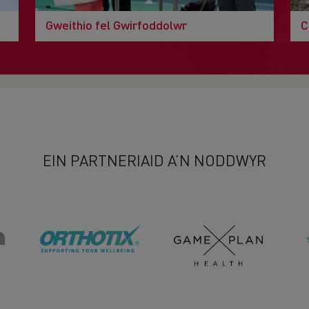
Gweithio fel Gwirfoddolwr
C
EIN PARTNERIAID A’N NODDWYR