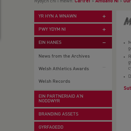
Rydych chi i mewn:
Cartref
>
Amdano Ni
>
Our
YR HYN A WNAWN
M
PWY YDYM NI
EIN HANES
M
g
News from the Archives
R
g
c
Welsh Athletics Awards
D
Welsh Records
Sut
EIN PARTNERIAID A’N
NODDWYR
BRANDING ASSETS
GYRFAOEDD