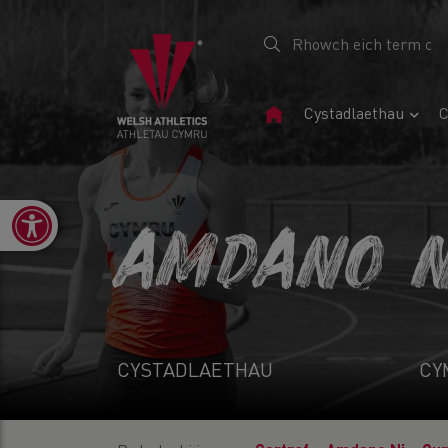
Tudalen
Cystadlaethau
C
Gartref
Open toolbar
AMDANO N
CYSTADLAETHAU
CY