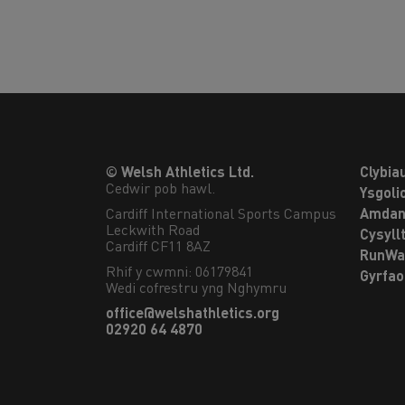
© Welsh Athletics Ltd.
Clybia
Cedwir pob hawl.
Ysgoli
Cardiff International Sports Campus

Amdan
Leckwith Road

Cysyll
Cardiff CF11 8AZ
RunWa
Rhif y cwmni: 06179841
Gyrfa
Wedi cofrestru yng Nghymru
office@welshathletics.org
02920 64 4870