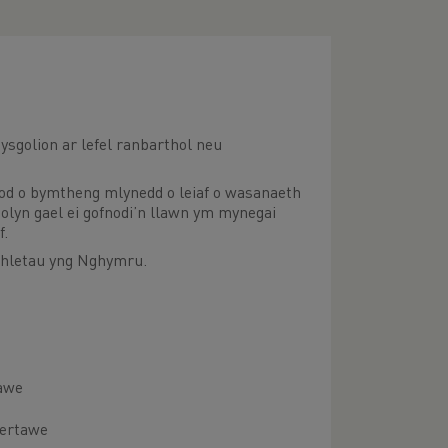
ysgolion ar lefel ranbarthol neu
nod o bymtheng mlynedd o leiaf o wasanaeth
golyn gael ei gofnodi’n llawn ym mynegai
f.
thletau yng Nghymru.
tawe
bertawe