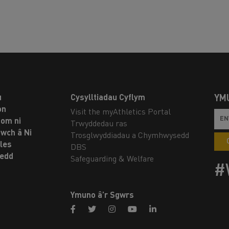
u
Cysylltiadau Cyflym
YM
on
Visit the myAthletics Portal
om ni
Trwyddedau ras
twch â Ni
Trosglwyddiadau a Chymhwysedd
les
DBS
oedd
Safeguarding & Welfare
#
Ymuno â’r Sgwrs
facebook
twitter
instagram
youtube
linkedin