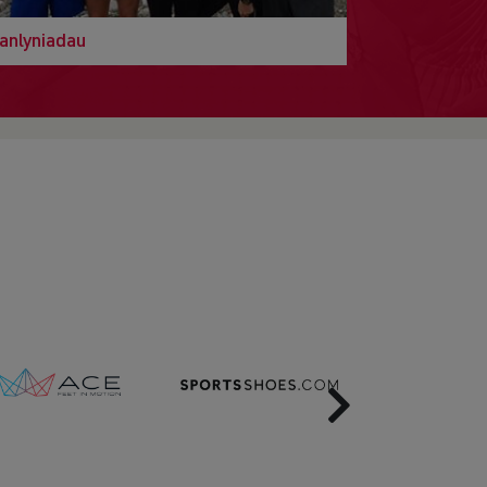
anlyniadau
Next