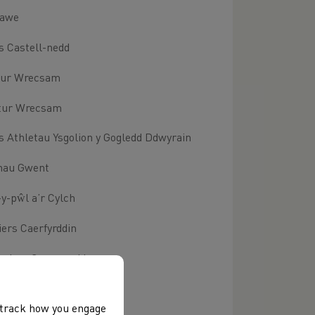
tawe
s Castell-nedd
tur Wrecsam
atur Wrecsam
Athletau Ysgolion y Gogledd Ddwyrain
enau Gwent
y-pŵl a’r Cylch
ers Caerfyrddin
arriers Casnewydd
ers Casnewydd
, track how you engage