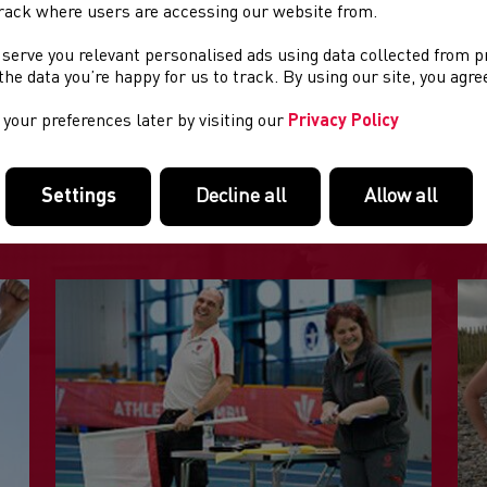
rack where users are accessing our website from.
golion sydd wedi derbyn y wobr yn y gorffennol.
 serve you relevant personalised ads using data collected from 
e the data you’re happy for us to track. By using our site, you agr
your preferences later by visiting our
Privacy Policy
DOLENNI DIDDOROL
Settings
Decline all
Allow all
Tudalennau yn yr adran hon a allai fod o ddiddordeb.