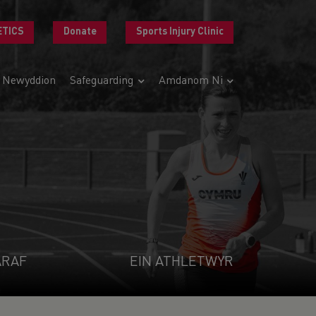
ETICS
Donate
Sports Injury Clinic
Newyddion
Safeguarding
Amdanom Ni
ARAF
EIN ATHLETWYR