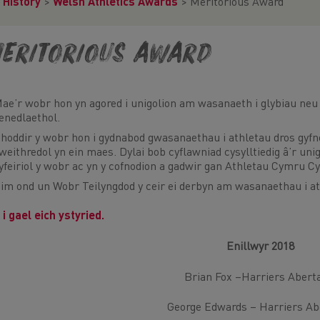
 History
>
Welsh Athletics Awards
>
Meritorious Award
eritorious Award
ae’r wobr hon yn agored i unigolion am wasanaeth i glybiau neu 
enedlaethol.
hoddir y wobr hon i gydnabod gwasanaethau i athletau dros gyf
weithredol yn ein maes. Dylai bob cyflawniad cysylltiedig â’r uni
yfeiriol y wobr ac yn y cofnodion a gadwir gan Athletau Cymru Cy
im ond un Wobr Teilyngdod y ceir ei derbyn am wasanaethau i a
 i gael eich ystyried.
Enillwyr 2018
Brian Fox –Harriers Aber
George Edwards – Harriers A