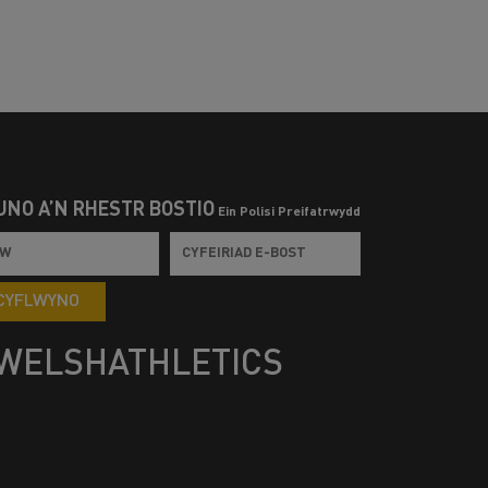
UNO Â’N RHESTR BOSTIO
Ein Polisi Preifatrwydd
CYFLWYNO
WELSHATHLETICS