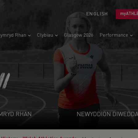
ENGLISH
myATHL
ymryd Rhan
Clybiau
Glasgow 2026
Performance
I
MRYD RHAN
NEWYDDION DIWEDD