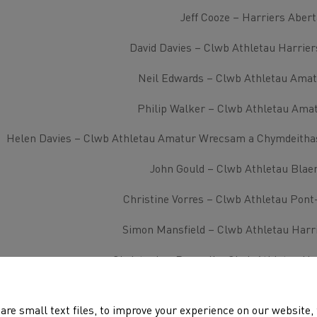
Jeff Cooze – Harriers Aber
David Davies – Clwb Athletau Harrier
Neil Edwards – Clwb Athletau Ama
Philip Walker – Clwb Athletau Am
Helen Davies – Clwb Athletau Amatur Wrecsam a Chymdeithas 
John Gould – Clwb Athletau Bla
Christine Vorres – Clwb Athletau Pont-
Simon Mansfield – Clwb Athletau Harri
Christopher Boswell – Clwb Athletau H
Colin Bradley – Clwb Athletau Harri
are small text files, to improve your experience on our website